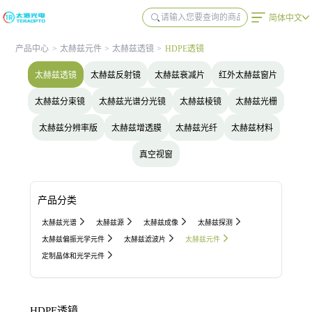
简体中文
产品中心
>
太赫兹元件
>
太赫兹透镜
>
HDPE透镜
太赫兹透镜
太赫兹反射镜
太赫兹衰减片
红外太赫兹窗片
太赫兹分束镜
太赫兹光谱分光镜
太赫兹棱镜
太赫兹光栅
太赫兹分辨率版
太赫兹增透膜
太赫兹光纤
太赫兹材料
真空视窗
产品分类
太赫兹光谱
太赫兹源
太赫兹成像
太赫兹探测
太赫兹偏振光学元件
太赫兹滤波片
太赫兹元件
定制晶体和光学元件
HDPE透镜