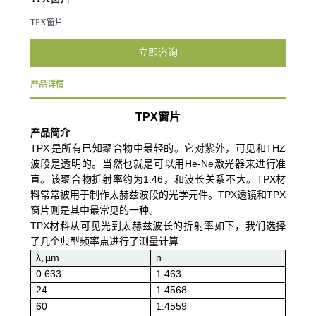
TPX窗片
立即咨询
产品详情
TPX
窗片
产品简介
TPX 是所有已知聚合物中最轻的。它对紫外，可见和THZ
波段是透明的。当然也就是可以用He-Ne激光器来进行准
直。该聚合物折射率约为1.46，和波长关系不大。TPX材
料常常被用于制作太赫兹波段的光学元件。TPX透镜和TPX
窗片则是其中最常见的一种。
TPX材料从可见光到太赫兹波长的折射率如下，我们选择
了几个典型频率点进行了测量计算
λ, µm
n
0.633
1.463
24
1.4568
60
1.4559