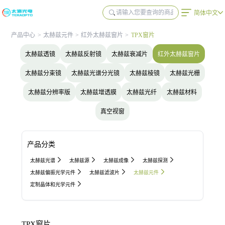
简体中文
产品中心
>
太赫兹元件
>
红外太赫兹窗片
>
TPX窗片
太赫兹透镜
太赫兹反射镜
太赫兹衰减片
红外太赫兹窗片
太赫兹分束镜
太赫兹光谱分光镜
太赫兹棱镜
太赫兹光栅
太赫兹分辨率版
太赫兹增透膜
太赫兹光纤
太赫兹材料
真空视窗
产品分类
太赫兹光谱
太赫兹源
太赫兹成像
太赫兹探测
太赫兹偏振光学元件
太赫兹滤波片
太赫兹元件
定制晶体和光学元件
TPX窗片