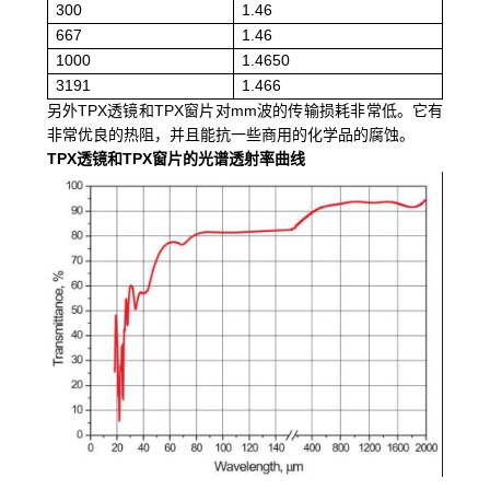
300
1.46
667
1.46
1000
1.4650
3191
1.466
另外
TPX
透镜和
TPX
窗片对
mm
波的传输损耗非常低。它有
非常优良的热阻，并且能抗一些商用的化学品的腐蚀。
TPX透镜和TPX窗片的光谱透射率曲线