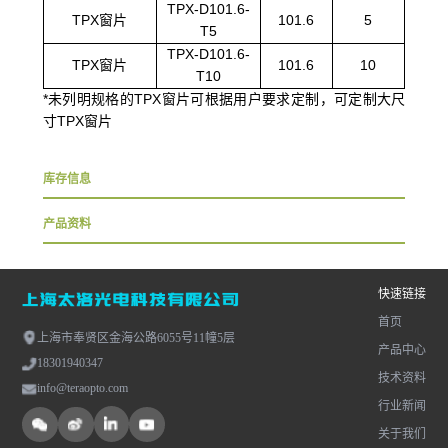
TPX-D101.6-
TPX窗片
101.6
5
T5
TPX-D101.6-
TPX窗片
101.6
10
T10
*
未列明规格的
TPX
窗片可根据用户要求定制，可定制大尺
寸
TPX
窗片
库存信息
产品资料
快速链接
首页
上海市奉贤区金海公路6055号11幢5层
产品中心
18301940347
技术资料
info@teraopto.com
行业新闻
关于我们