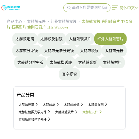
简体中文
产品中心
>
太赫兹元件
>
红外太赫兹窗片
>
太赫兹窗片 高阻硅窗片 TPX窗
片 石英窗片 金刚石窗片 THz Windows
太赫兹透镜
太赫兹反射镜
太赫兹衰减片
红外太赫兹窗片
太赫兹分束镜
太赫兹光谱分光镜
太赫兹棱镜
太赫兹光栅
太赫兹分辨率版
太赫兹增透膜
太赫兹光纤
太赫兹材料
真空视窗
产品分类
太赫兹光谱
太赫兹源
太赫兹成像
太赫兹探测
太赫兹偏振光学元件
太赫兹滤波片
太赫兹元件
定制晶体和光学元件