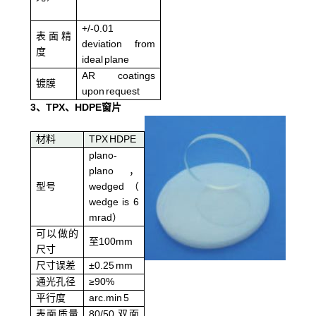
+/-0.01
表面精
deviation from
度
ideal plane
AR coatings
镀膜
upon request
3
、
TPX
、
HDPE
窗片
材料
TPX HDPE
plano-
plano，
型号
wedged（
wedge is 6
mrad）
可以做的
至100mm
尺寸
尺寸误差
±0.25 mm
通光孔径
≥90%
平行度
arc.min 5
表面质量
80/50 双面