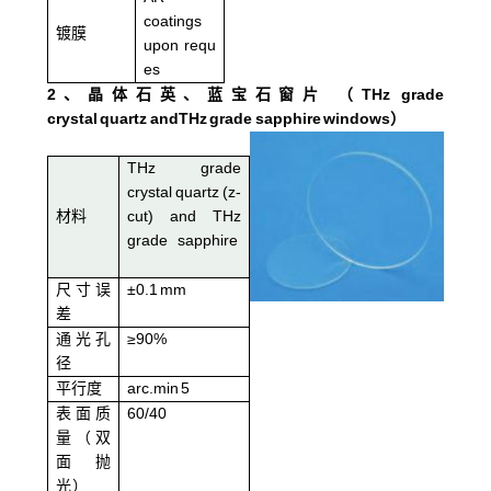
coatings
镀膜
upon requ
es
2
、晶体石英、蓝宝石窗片 （
THz grade
crystal quartz andTHz grade sapphire windows
）
THz grade
crystal quartz (z-
材料
cut) and THz
grade sapphire
尺寸误
±0.1 mm
差
通光孔
≥90%
径
平行度
arc.min 5
表面质
60/40
量（双
面抛
光）