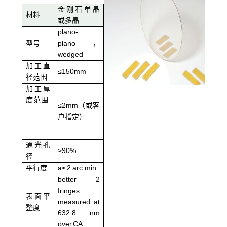
金刚石单晶
材料
或多晶
plano-
型号
plano，
wedged
加工直
≤150mm
径范围
加工厚
度范围
≤2mm（或客
户指定）
通光孔
≥90%
径
平行度
a≤ 2 arc.min
better 2
fringes
表面平
measured at
整度
632.8 nm
over CA