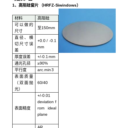
1、高阻硅窗片 （HRFZ-Siwindows）
材料
高阻硅
可以做的
至150mm
尺寸
直径、横
+0.0 / -0.1
切尺寸误
mm
差
厚度误差
+/-0.1 mm
通光孔径
≥90%
平行度
arc.min 3
表面质量
（双面抛
60/40
光）
+/-0.01
deviation f
表面精度
rom ideal
plane
AR