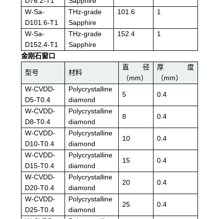
D76.2-T1
Sapphire
W-Sa-
THz-grade
101.6
1
D101.6-T1
Sapphire
W-Sa-
THz-grade
152.4
1
D152.4-T1
Sapphire
金刚石窗口
直径
厚度
型号
材料
（mm）
（mm）
W-CVDD-
Polycrystalline
5
0.4
D5-T0.4
diamond
W-CVDD-
Polycrystalline
8
0.4
D8-T0.4
diamond
W-CVDD-
Polycrystalline
10
0.4
D10-T0.4
diamond
W-CVDD-
Polycrystalline
15
0.4
D15-T0.4
diamond
W-CVDD-
Polycrystalline
20
0.4
D20-T0.4
diamond
W-CVDD-
Polycrystalline
25
0.4
D25-T0.4
diamond