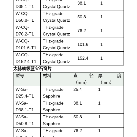
38.1
1
D38.1-T1
Crystal Quartz
W-CQ-
THz-grade
50.8
1
D50.8-T1
Crystal Quartz
W-CQ-
THz-grade
76.2
1
D76.2-T1
Crystal Quartz
W-CQ-
THz-grade
101.6
1
D101.6-T1
Crystal Quartz
W-CQ-
THz-grade
152.4
1
D152.4-T1
Crystal Quartz
太赫兹级蓝宝石窗片
型号
材料
直径
厚度
（mm）
（mm）
W-Sa-
THz-grade
25.4
1
D25.4-T1
Sapphire
W-Sa-
THz-grade
38.1
1
D38.1-T1
Sapphire
W-Sa-
THz-grade
50.8
1
D50.8-T1
Sapphire
W-Sa-
THz-grade
76.2
1