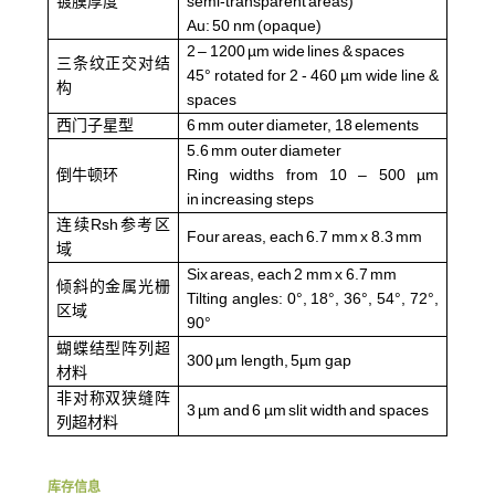
镀膜厚度
semi-transparent areas)
Au: 50 nm (opaque)
2 – 1200 µm wide lines & spaces
三条纹正交对结
45° rotated for 2 - 460 µm wide line &
构
spaces
西门子星型
6 mm outer diameter, 18 elements
5.6 mm outer diameter
倒牛顿环
Ring widths from 10 – 500 µm
in increasing steps
连续Rsh参考区
Four areas, each 6.7 mm x 8.3 mm
域
Six areas, each 2 mm x 6.7 mm
倾斜的金属光栅
Tilting angles: 0°, 18°, 36°, 54°, 72°,
区域
90°
蝴蝶结型阵列超
300 µm length, 5µm gap
材料
非对称双狭缝阵
3 µm and 6 µm slit width and spaces
列超材料
库存信息