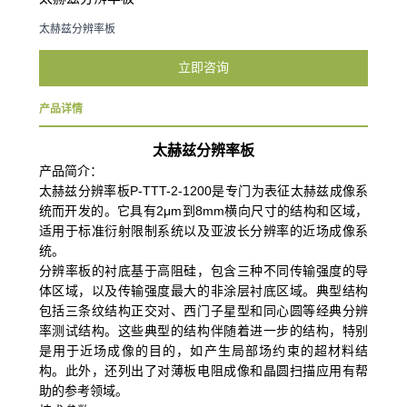
太赫兹分辨率板
立即咨询
产品详情
太赫兹分辨率板
产品简介：
太赫兹分辨率板P-TTT-2-1200是专门为表征太赫兹成像系
统而开发的。它具有2μm到8mm横向尺寸的结构和区域，
适用于标准衍射限制系统以及亚波长分辨率的近场成像系
统。
分辨率板的衬底基于高阻硅，包含三种不同传输强度的导
体区域，以及传输强度最大的非涂层衬底区域。典型结构
包括三条纹结构正交对、西门子星型和同心圆等经典分辨
率测试结构。这些典型的结构伴随着进一步的结构，特别
是用于近场成像的目的，如产生局部场约束的超材料结
构。此外，还列出了对薄板电阻成像和晶圆扫描应用有帮
助的参考领域。