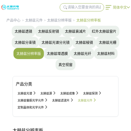
简体中文
产品中心
>
太赫兹元件
>
太赫兹分辨率版
>
太赫兹分辨率板
太赫兹透镜
太赫兹反射镜
太赫兹衰减片
红外太赫兹窗片
太赫兹分束镜
太赫兹光谱分光镜
太赫兹棱镜
太赫兹光栅
太赫兹分辨率版
太赫兹增透膜
太赫兹光纤
太赫兹材料
真空视窗
产品分类
太赫兹光谱
太赫兹源
太赫兹成像
太赫兹探测
太赫兹偏振光学元件
太赫兹滤波片
太赫兹元件
定制晶体和光学元件
太赫兹分辨率板